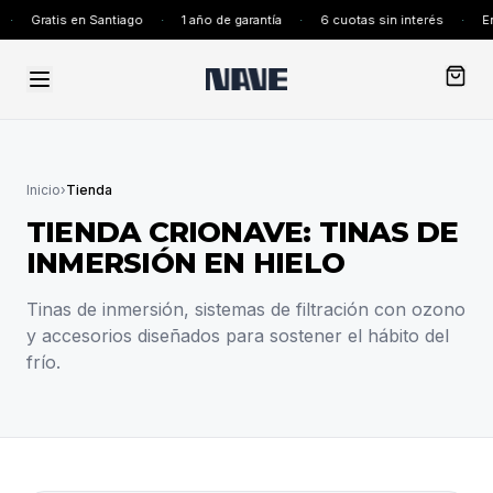
·
Gratis en Santiago
·
1 año de garantía
·
6 cuotas sin interés
·
En
Inicio
›
Tienda
TIENDA CRIONAVE: TINAS DE
INMERSIÓN EN HIELO
Tinas de inmersión, sistemas de filtración con ozono
y accesorios diseñados para sostener el hábito del
frío.